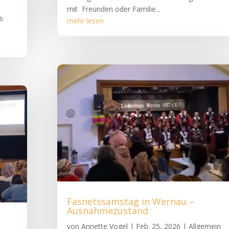
mit Freunden oder Familie...
s
mehr lesen
Fasnetssamstag in Wernau –
Ausnahmezustand
von
Annette Vogel
|
Feb. 25, 2026
|
Allgemein