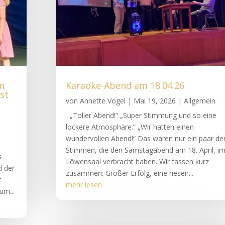
m
Karaoke-Abend am 18.04.26
est
von
Annette Vogel
|
Mai 19, 2026
|
Allgemein
„Toller Abend!“ „Super Stimmung und so eine
lockere Atmosphäre.“ „Wir hatten einen
wundervollen Abend!“ Das waren nur ein paar de
Stimmen, die den Samstagabend am 18. April, i
s
Löwensaal verbracht haben. Wir fassen kurz
d der
zusammen: Großer Erfolg, eine riesen...
r
mehr lesen
um...