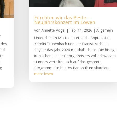
Fürchten wir das Beste –
Neujahrskonzert im Löwen
von
Annette Vogel
|
Feb. 11, 2026
|
Allgemein
n
Unter diesem Motto läuteten die Sopranistin
- des
Karolin Trübenbach und der Pianist Michael
und
Rayher das Jahr 2026 musikalisch ein. Die bissige
ir
ironischen Lieder Georg Kreislers voll schwarzen
h
Humors verteilten sich auf das gesamte
ug
Programm. Ein buntes Panoptikum skurriler...
mehr lesen