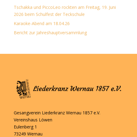
Tschakka und PiccoLeo rockten am Freitag, 19. Juni
2026 beim Schulfest der Teckschule
Karaoke-Abend am 18.04.26
Bericht zur Jahreshauptversammlung
Gesangverein Liederkranz Wernau 1857 e.V.
Vereinshaus Löwen
Eulenberg 1
73249 Wernau